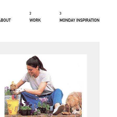
2
3
ABOUT
WORK
MONDAY INSPIRATION